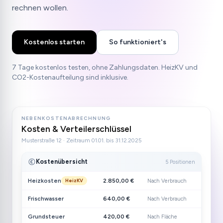
rechnen wollen.
Kostenlos starten
So funktioniert's
7 Tage kostenlos testen, ohne Zahlungsdaten. HeizKV und
CO2-Kostenaufteilung sind inklusive.
NEBENKOSTENABRECHNUNG
Kosten & Verteilerschlüssel
Musterstraße 12 · Zeitraum 01.01. bis 31.12.2025
Kostenübersicht
5 Positionen
Heizkosten
2.850,00 €
Nach Verbrauch
HeizKV
Frischwasser
640,00 €
Nach Verbrauch
Grundsteuer
420,00 €
Nach Fläche