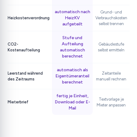
automatisch nach
Grund- und
HeizKV
Heizkostenverordnung
Verbrauchskosten
aufgeteilt
selbst trennen
Stufe und
Aufteilung
CO2-
Gebäudestufe
automatisch
Kostenaufteilung
selbst ermitteln
berechnet
automatisch als
Leerstand während
Zeitanteile
Eigentümeranteil
des Zeitraums
manuell rechnen
berechnet
fertig je Einheit,
Textvorlage je
Download oder E-
Mieterbrief
Mieter anpassen
Mail