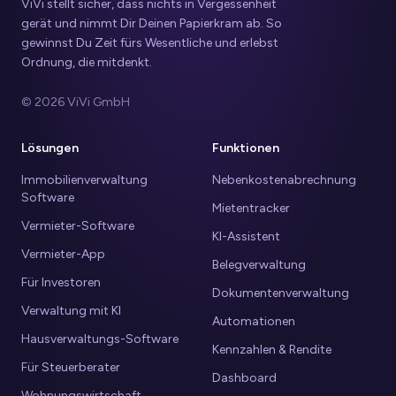
ViVi stellt sicher, dass nichts in Vergessenheit
gerät und nimmt Dir Deinen Papierkram ab. So
gewinnst Du Zeit fürs Wesentliche und erlebst
Ordnung, die mitdenkt.
© 2026 ViVi GmbH
Lösungen
Funktionen
Immobilienverwaltung
Nebenkostenabrechnung
Software
Mietentracker
Vermieter-Software
KI-Assistent
Vermieter-App
Belegverwaltung
Für Investoren
Dokumentenverwaltung
Verwaltung mit KI
Automationen
Hausverwaltungs-Software
Kennzahlen & Rendite
Für Steuerberater
Dashboard
Wohnungswirtschaft