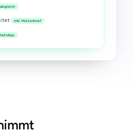
kabgleich
itet
inkl. Mieterbrief
hatsApp
nimmt