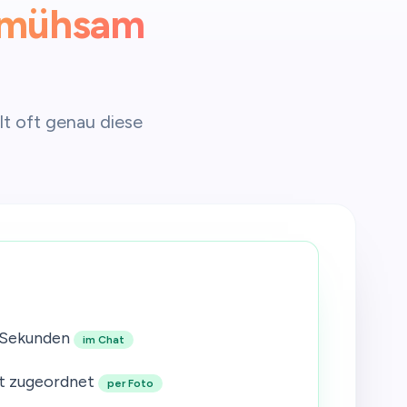
mühsam
lt oft genau diese
 Sekunden
im Chat
t zugeordnet
per Foto