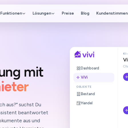
Funktionen
Lösungen
Preise
Blog
Kundenstimmen
KI
Vi
ung mit
Cha
Dashboard
ViVi
ieter
OBJEKTE
Bestand
Handel
ch aus?" suchst Du
ssistent beantwortet
Dokumente aus und