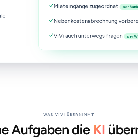
Mieteingänge zugeordnet
per Ban
ile
Nebenkostenabrechnung vorbere
ViVi auch unterwegs fragen
per W
WAS VIVI ÜBERNIMMT
e Aufgaben die
KI
über