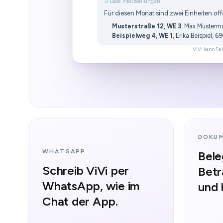
Lade Mietzahlungen
Für diesen Monat sind zwei Einheiten off
Musterstraße 12, WE 3
, Max Musterm
Beispielweg 4, WE 1
, Erika Beispiel, 6
ViVi kann Fe
DOKUM
WHATSAPP
Bele
Schreib ViVi per
Betr
WhatsApp, wie im
und 
Chat der App.