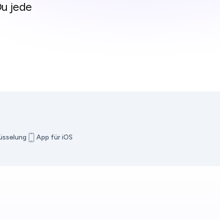
u jede
üsselung
App für iOS