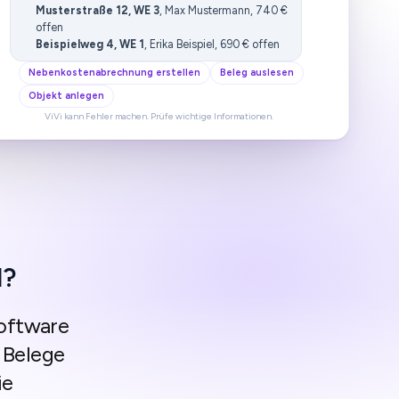
Musterstraße 12, WE 3
, Max Mustermann, 740 €
offen
Beispielweg 4, WE 1
, Erika Beispiel, 690 € offen
Nebenkostenabrechnung erstellen
Beleg auslesen
Objekt anlegen
ViVi kann Fehler machen. Prüfe wichtige Informationen.
I?
Software
 Belege
ie