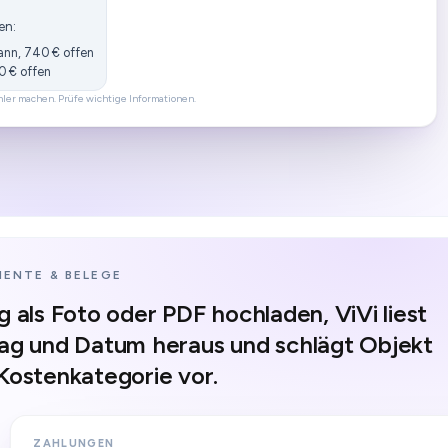
en:
ann, 740 € offen
90 € offen
hler machen. Prüfe wichtige Informationen.
ENTE & BELEGE
g als Foto oder PDF hochladen, ViVi liest
ag und Datum heraus und schlägt Objekt
Kostenkategorie vor.
ZAHLUNGEN