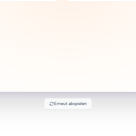
Jan
Feb
Mär
Apr
Mai
Jun
Erwartete Mieten
Erhaltene Mieten
Vermietungsübersicht
Sonde
94% vermietet
1.8
6 VON 17 EINHEITEN
Vermietet
Leerstand
16
1
Erneut abspielen
Einheiten
Einheiten
,00 €
2026