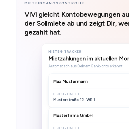
MIETEINGANGSKONTROLLE
ViVi gleicht Kontobewegungen au
der Sollmiete ab und zeigt Dir, w
gezahlt hat.
MIETEN-TRACKER
Mietzahlungen im aktuellen Mo
Automatisch aus Deinem Bankkonto erkannt
Max Mustermann
OBJEKT / EINHEIT
Musterstraße 12 · WE 1
Musterfirma GmbH
OBJEKT / EINHEIT