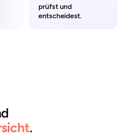
prüfst und
entscheidest.
nd
rsicht
.