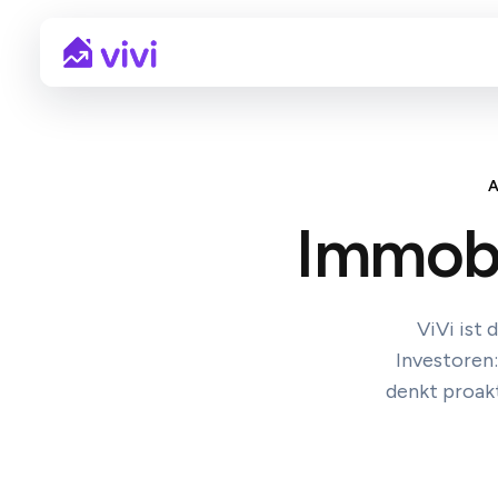
Immobi
ViVi ist
Investoren
denkt proakt
Gut