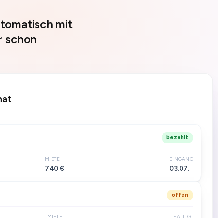
tomatisch mit
er schon
nat
bezahlt
MIETE
EINGANG
740 €
03.07.
offen
MIETE
FÄLLIG