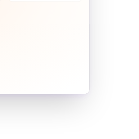
rvermietungen
00,00 € geplant
Geplant
Erhalten