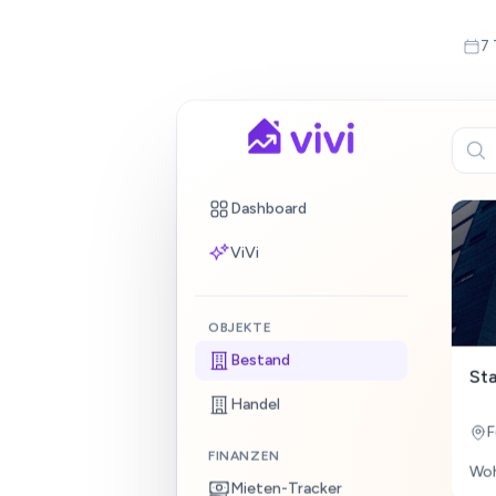
Gut
7 
Gut
Gut
Gut
ÜBER
Gut
Dashboard
Gut
Gut
ViVi
Gut
OBJEKTE
Bestand
St
Handel
FINANZEN
Wo
Mieten-Tracker