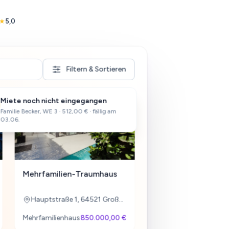
★
5,0
Filtern & Sortieren
Miete no
Miete ei
Bestand
Familie Beck
Sparkasse ·
icher Cashflow
03.06.
Automa
45,00 €
3.450,00 €
äter
Mehrfamilien-Traumhaus
ten
-820,00 €
-1.185,00 €
Hauptstraße 1, 64521 Groß-Gerau
gungsersatz)
-200,00 €
Mehrfamilienhaus
850.000,00 €