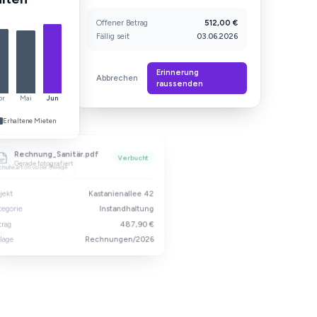
E-Mail-Postfach
abhaken
Schuhkarton voller Belege