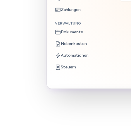
Zahlungen
VERWALTUNG
Dokumente
Nebenkosten
Automationen
Steuern
1
Mieterinnerung senden
Familie Becker · WE 3
Offener Betrag
512
Fällig seit
03.06.