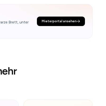
Mieterportal ansehen
rze Brett, unter
ehr