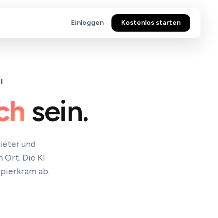
Einloggen
Kostenlos starten
I
ch
sein.
ieter und
Ort. Die KI
apierkram ab.