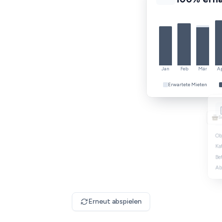
Kontoauszüge 
PDF
Erneut abspielen