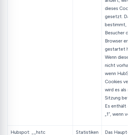
ändert, wird a
dieses Cookie
gesetzt. Dami
bestimmt, ob 
Besucher den
Browser erne
gestartet hat.
Wenn dieses 
nicht vorhande
wenn HubSpo
Cookies verwa
wird es als ne
Sitzung betra
Es enthält de
„1“, wenn vorh
Hubspot: __hstc
Statistiken
Das Haupt-Co