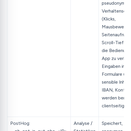
pseudonymisi
Verhaltensdat
(Klicks,
Mausbewegun
Seitenaufrufe
Scroll-Tiefe) 
die Bedienung
App zu verbes
Eingaben in
Formulare und
sensible Inhalt
IBAN, Kontos
werden bereit
clientseitig ma
PostHog:
Analyse /
Speichert, ob