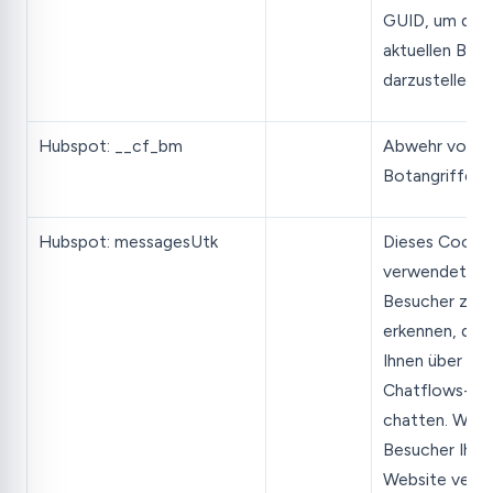
GUID, um den
aktuellen Bes
darzustellen.
Hubspot: __cf_bm
Abwehr von
Botangriffen.
Hubspot: messagesUtk
Dieses Cookie
verwendet, u
Besucher zu
erkennen, die 
Ihnen über das
Chatflows-To
chatten. Wen
Besucher Ihre
Website verla