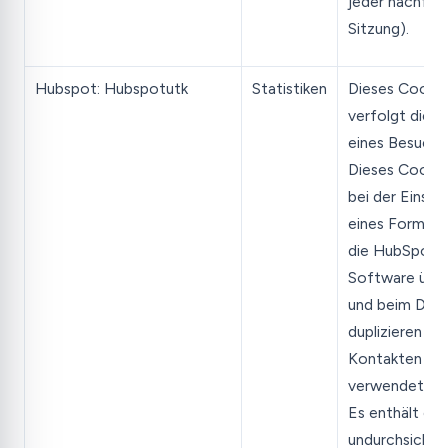
jeder nachfol
Sitzung).
Hubspot: Hubspotutk
Statistiken
Dieses Cookie
verfolgt die I
eines Besuche
Dieses Cookie
bei der Einse
eines Formular
die HubSpot-
Software übe
und beim De-
duplizieren vo
Kontakten
verwendet.
Es enthält ein
undurchsichti