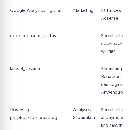
Google Analytics: _gcl_au
Marketing
ID für Google
Adsense
cookieconsent_status
Speichert ob
cookies akzep
wurden
laravel_session
Erkennung de
Benutzers wä
des Logins in 
Anwendung.
PostHog:
Analyse /
Speichert ein
ph_phc_<ID>_posthog
Statistiken
anonyme Sess
und zeichnet