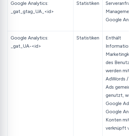
Google Analytics:
Statistiken
Serveranfrage
_gat_gtag_UA_<id>
Management 
Google Analyt
Google Analytics:
Statistiken
Enthält
_gat_UA-<id>
Informationen
Marketingkam
des Benutzers
werden mit G
AdWords / Go
Ads gemeins
genutzt, wenn
Google Ads- 
Google Analyt
Konten mitein
verknüpft wer