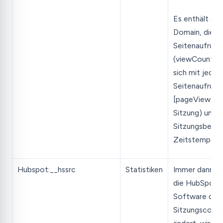
Es enthält die
Domain, die Z
Seitenaufrufe
(viewCount), 
sich mit jede
Seitenaufruf
[pageView] in 
Sitzung) und 
Sitzungsbegin
Zeitstempel
Hubspot:__hssrc
Statistiken
Immer dann, 
die HubSpot-
Software das
Sitzungscooki