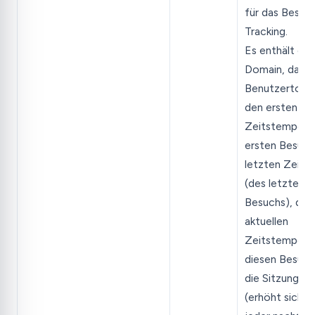
für das Besuc
Tracking.
Es enthält die
Domain, das
Benutzertoken
den ersten
Zeitstempel (
ersten Besuch
letzten Zeits
(des letzten
Besuchs), den
aktuellen
Zeitstempel (
diesen Besuch
die Sitzungsza
(erhöht sich m