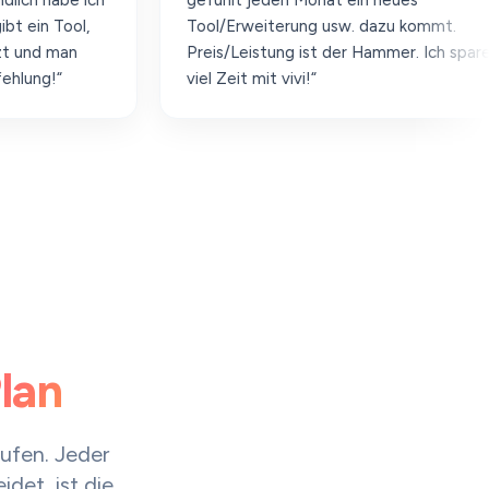
ch
gefühlt jeden Monat ein neues
Tool/Erweiterung usw. dazu kommt.
Preis/Leistung ist der Hammer. Ich spare so
viel Zeit mit vivi!“
lan
tufen. Jeder
det, ist die