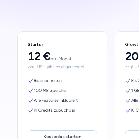
Starter
Growt
12 €
20
pro Monat
zzgl. USt., jährlich abgerechnet
zzgl. U
Bis 5 Einheiten
Bis 
100 MB Speicher
1 G
Alle Features inkludiert
Alle
KI Credits zubuchbar
KI 
Kostenlos starten