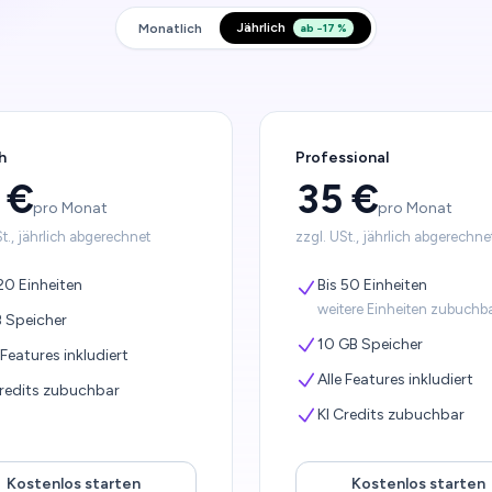
Jährlich
Monatlich
ab −17 %
h
Professional
 €
35 €
pro Monat
pro Monat
St., jährlich abgerechnet
zzgl. USt., jährlich abgerechne
20 Einheiten
Bis 50 Einheiten
weitere Einheiten zubuchb
B Speicher
10 GB Speicher
 Features inkludiert
Alle Features inkludiert
Credits zubuchbar
KI Credits zubuchbar
Kostenlos starten
Kostenlos starten