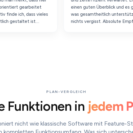
, dass hier
und zeiteffizient verwaltet. Endlich habe i
arbeitet
einen guten Überblick und es gibt ein Tool,
 dass vieles
was gesamtheitlich unterstützt und man
t ist.
nichts vergisst. Absolute Empfehlung!“
d
PLAN-VERGLEICH
le Funktionen in
jedem P
oniert nicht wie klassische Software mit Feature-S
n kompletten Funktionsumfang. Was sich unterschei