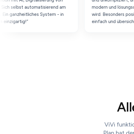
igitalisierung von
und unkompliziert, und man merkt
 automatisierend am
modern und lösungsorientiert ge
tliches System - in
wird. Besonders positiv finde ich,
!“
einfach und übersichtlich gestalte
Insgesamt ein sympathischer un
professioneller Eindruck.“
Al
ViVi funkti
Plan hat de