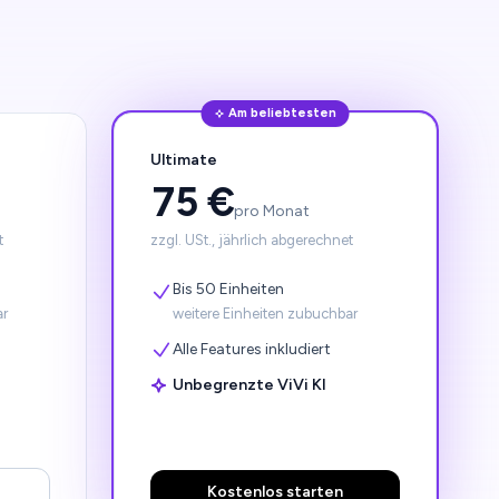
Am beliebtesten
Ultimate
75 €
pro Monat
t
zzgl. USt., jährlich abgerechnet
Bis 50 Einheiten
ar
weitere Einheiten zubuchbar
Alle Features inkludiert
Unbegrenzte ViVi KI
Kostenlos starten