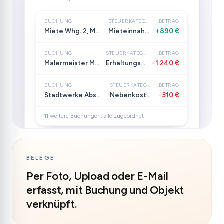
BUCHUNG
STEUERKATEGORIE
BETRAG
Miete Whg. 2, Musterstr. 12
Mieteinnahmen
+890 €
BUCHUNG
STEUERKATEGORIE
BETRAG
Malermeister Muster
Erhaltungsaufwand
−1.240 €
BUCHUNG
STEUERKATEGORIE
BETRAG
Stadtwerke Abschlag
Nebenkosten
−310 €
11 weitere Buchungen, alle zugeordnet
BELEGE
Per Foto, Upload oder E-Mail
erfasst, mit Buchung und Objekt
verknüpft.