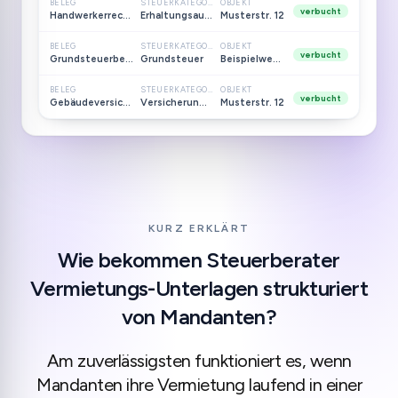
BELEG
STEUERKATEGORIE
OBJEKT
verbucht
Handwerkerrechnung
Erhaltungsaufwand
Musterstr. 12
BELEG
STEUERKATEGORIE
OBJEKT
verbucht
Grundsteuerbescheid
Grundsteuer
Beispielweg 4
BELEG
STEUERKATEGORIE
OBJEKT
verbucht
Gebäudeversicherung
Versicherungen
Musterstr. 12
KURZ ERKLÄRT
Wie bekommen Steuerberater
Vermietungs-Unterlagen strukturiert
von Mandanten?
Am zuverlässigsten funktioniert es, wenn
Mandanten ihre Vermietung laufend in einer