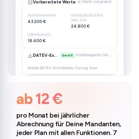
Vorbereitete Werte
je Objekt und gesamt
MIETEINNAHMEN
WERBUNGSKOSTEN
INKL. AFA
43.200 €
24.800 €
ÜBERSCHUSS
18.400 €
DATEV-Export
Vollständigkeits-Check ok
bereit
Direkte DATEV-Schnittstelle: Coming Soon
ab 12 €
pro Monat bei jährlicher
Abrechnung für Deine Mandanten,
jeder Plan mit allen Funktionen. 7