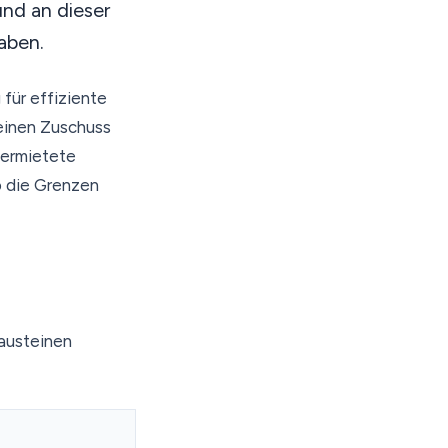
nd an dieser
aben.
für effiziente
einen Zuschuss
vermietete
o die Grenzen
Bausteinen