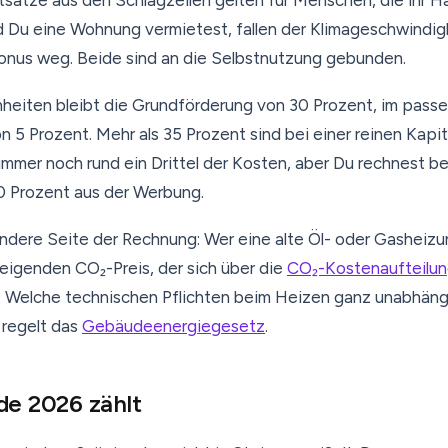
sätze aus den Schlagzeilen gelten für Menschen, die ihr H
 Du eine Wohnung vermietest, fallen der Klimageschwindig
nus weg. Beide sind an die Selbstnutzung gebunden.
nheiten bleibt die Grundförderung von 30 Prozent, im passen
 5 Prozent. Mehr als 35 Prozent sind bei einer reinen Kapit
t immer noch rund ein Drittel der Kosten, aber Du rechnest b
70 Prozent aus der Werbung.
dere Seite der Rechnung: Wer eine alte Öl- oder Gasheizu
teigenden CO₂-Preis, der sich über die
CO₂-Kostenaufteilu
t. Welche technischen Pflichten beim Heizen ganz unabhäng
 regelt das
Gebäudeenergiegesetz
.
e 2026 zählt