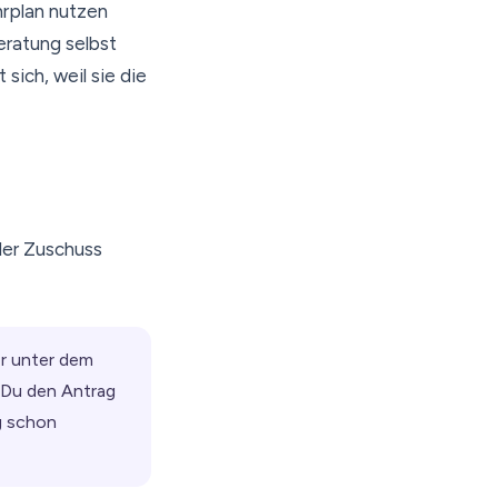
hrplan nutzen
eratung selbst
sich, weil sie die
 der Zuschuss
er unter dem
t Du den Antrag
g schon