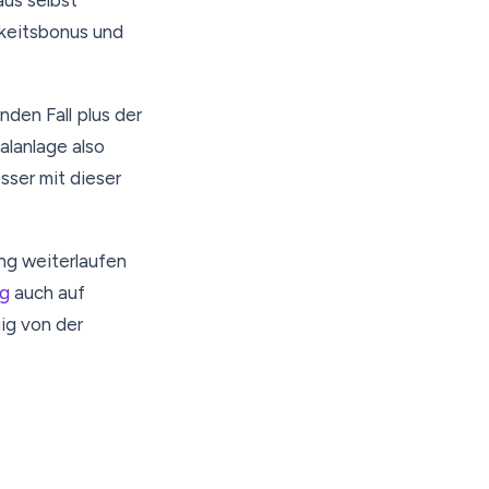
aus selbst
keitsbonus und
den Fall plus der
alanlage also
esser mit dieser
ng weiterlaufen
ng
auch auf
ig von der