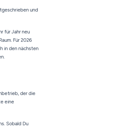
stgeschrieben und
r für Jahr neu
 Raum. Für 2026
ch in den nächsten
en.
hbetrieb, der die
te eine
ns. Sobald Du