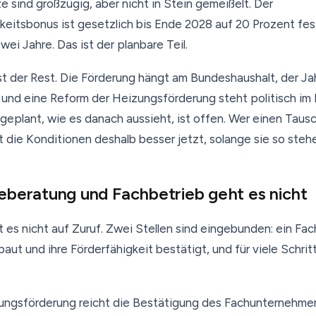
e sind großzügig, aber nicht in Stein gemeißelt. Der
eitsbonus ist gesetzlich bis Ende 2028 auf 20 Prozent fe
zwei Jahre. Das ist der planbare Teil.
st der Rest. Die Förderung hängt am Bundeshaushalt, der Jah
 und eine Reform der Heizungsförderung steht politisch im
ingeplant, wie es danach aussieht, ist offen. Wer einen Taus
t die Konditionen deshalb besser jetzt, solange sie so steh
eberatung und Fachbetrieb geht es nicht
 es nicht auf Zuruf. Zwei Stellen sind eingebunden: ein Fac
ut und ihre Förderfähigkeit bestätigt, und für viele Schrit
zungsförderung reicht die Bestätigung des Fachunternehme