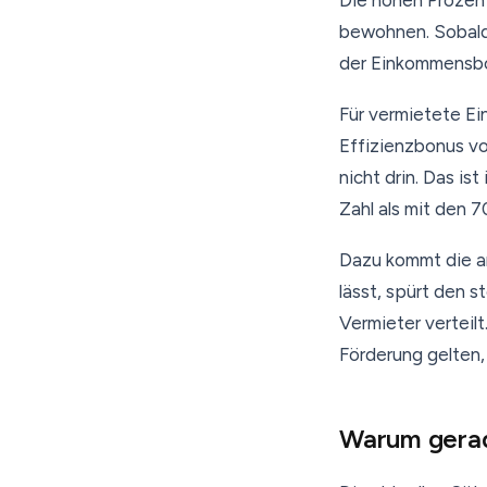
Die hohen Prozent
bewohnen. Sobald
der Einkommensbo
Für vermietete Ei
Effizienzbonus von
nicht drin. Das is
Zahl als mit den 
Dazu kommt die an
lässt, spürt den s
Vermieter verteil
Förderung gelten,
Warum gerad