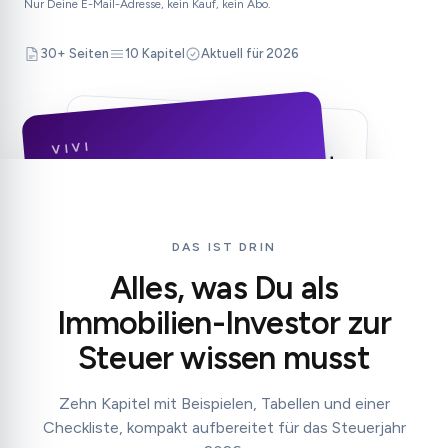
Nur Deine E-Mail-Adresse, kein Kauf, kein Abo.
30+ Seiten
10 Kapitel
Aktuell für 2026
KAPITEL 09
VIVI
15 Steuertipps auf einen Blick
Restnutzungsdauer-Gutachten erstellen
EBOOK · 2026
lassen
Steuer-Checklist
Erhaltungsaufwand sofort absetzen
DAS IST DRIN
Fahrtkosten dokumentieren (0,30 €/km)
für Immobilien-Investoren
Alles, was Du als
Grundsteuerbescheid prüfen
10-Jahres-Frist beim Verkauf
Immobilien-Investor zur
Dein Leitfaden für die Steuererklärung
Steuer wissen musst
Zehn Kapitel mit Beispielen, Tabellen und einer
Checkliste, kompakt aufbereitet für das Steuerjahr