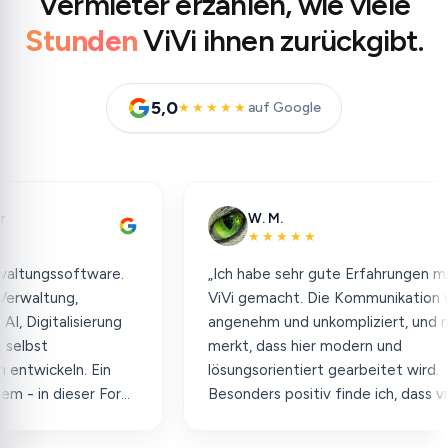
Vermieter erzählen, wie viele
Stunden
ViVi ihnen zurückgibt.
5,0
auf Google
★★★★★
W. M.
★★★★★
gssoftware.
„Ich habe sehr gute Erfahrungen mit
ung,
ViVi gemacht. Die Kommunikation war
talisierung
angenehm und unkompliziert, und man
merkt, dass hier modern und
keln. Ein
lösungsorientiert gearbeitet wird.
 dieser Form
Besonders positiv finde ich, dass vieles
einfach und übersichtlich gestaltet ist.
Insgesamt ein sympathischer und