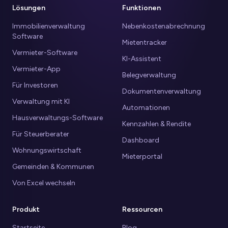
Lösungen
Funktionen
Immobilienverwaltung
Nebenkostenabrechnung
Software
Mietentracker
Vermieter-Software
KI-Assistent
Vermieter-App
Belegverwaltung
Für Investoren
Dokumentenverwaltung
Verwaltung mit KI
Automationen
Hausverwaltungs-Software
Kennzahlen & Rendite
Für Steuerberater
Dashboard
Wohnungswirtschaft
Mieterportal
Gemeinden & Kommunen
Von Excel wechseln
Produkt
Ressourcen
Startseite
Blog