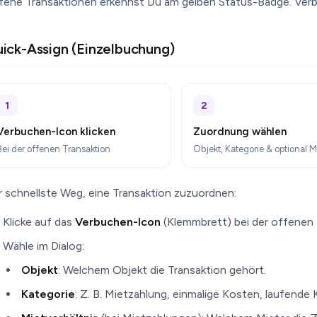
fene Transaktionen erkennst Du am gelben Status-Badge. Verbu
ick-Assign (Einzelbuchung)
1
2
Verbuchen-Icon klicken
Zuordnung wählen
Bei der offenen Transaktion
Objekt, Kategorie & optional 
r schnellste Weg, eine Transaktion zuzuordnen:
Klicke auf das
Verbuchen-Icon
(Klemmbrett) bei der offenen 
Wähle im Dialog:
Objekt
: Welchem Objekt die Transaktion gehört.
Kategorie
: Z. B. Mietzahlung, einmalige Kosten, laufende 