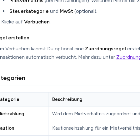
Mietverhältnis
(bei Mietzahlungen): Welchem Mieter die Z
Steuerkategorie
und
MwSt
(optional).
Klicke auf
Verbuchen
.
gel erstellen
im Verbuchen kannst Du optional eine
Zuordnungsregel
erstel
ansaktionen automatisch verbucht. Mehr dazu unter
Zuordnung
tegorien
ategorie
Beschreibung
ietzahlung
Wird dem Mietverhältnis zugeordnet und 
aution
Kautionseinzahlung für ein Mietverhältnis