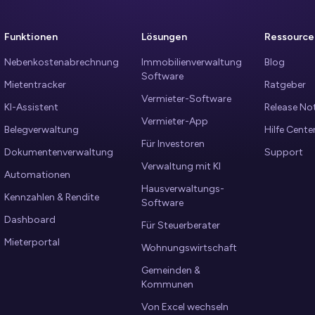
Funktionen
Lösungen
Ressource
Nebenkostenabrechnung
Immobilienverwaltung
Blog
Software
Mietentracker
Ratgeber
Vermieter-Software
KI-Assistent
Release No
Vermieter-App
Belegverwaltung
Hilfe Cente
Für Investoren
Dokumentenverwaltung
Support
Verwaltung mit KI
Automationen
Hausverwaltungs-
Kennzahlen & Rendite
Software
Dashboard
Für Steuerberater
Mieterportal
Wohnungswirtschaft
Gemeinden &
Kommunen
Von Excel wechseln