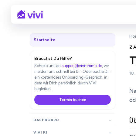
Ho
Startseite
Z
T
Brauchst Du Hilfe?
Schreib uns an
support@vivi-immo.de
, wir
melden uns schnell bei Dir. Oder buche Dir
18.
ein kostenloses Onboarding-Gespräch, in
dem wir Dich persönlich durch ViVi
begleiten.
Na
od
Termin buchen
Üb
DASHBOARD
VIVI KI