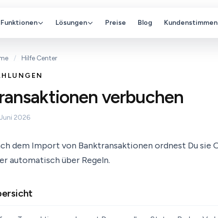
Funktionen
Lösungen
Preise
Blog
Kundenstimmen
me
/
Hilfe Center
AHLUNGEN
ransaktionen verbuchen
 Juni 2026
ch dem Import von Banktransaktionen ordnest Du sie O
er automatisch über Regeln.
ersicht