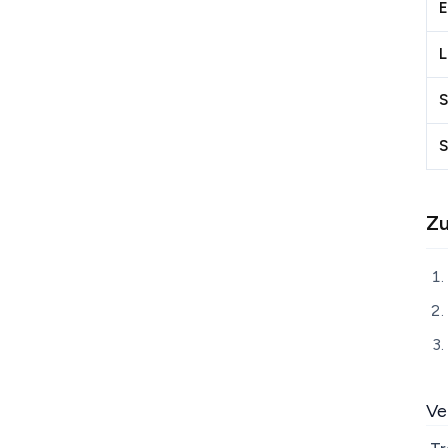
E
L
S
S
Zu
Ve