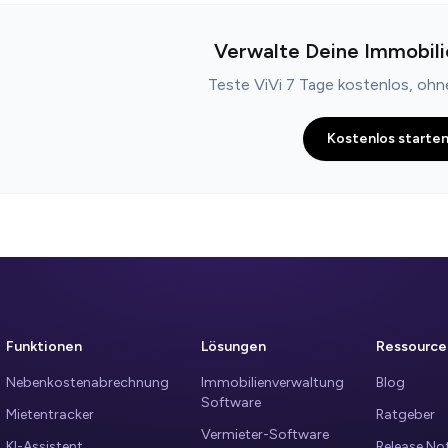
Verwalte Deine Immobili
Teste ViVi 7 Tage kostenlos, oh
Kostenlos starte
Funktionen
Lösungen
Ressource
Nebenkostenabrechnung
Immobilienverwaltung
Blog
Software
Mietentracker
Ratgeber
Vermieter-Software
KI-Assistent
Release No