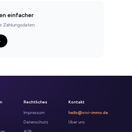
en einfacher
ne Zahlungsdaten.
n
n
Rechtliches
Kontakt
Impressum
hello@vivi-immo.de
Datenschutz
Über uns
tes
AGB