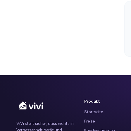
Produkt
Startseite
Preise
ViVi stellt sicher, dass nichts in
Vergessenheit gerät und
Kundenstimmen