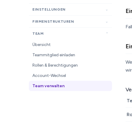
EINSTELLUNGEN
Ei
FIRMENSTRUKTUREN
Fal
TEAM
Übersicht
Ei
Teammitglied einladen
We
Rollen & Berechtigungen
wir
Account-Wechsel
Team verwalten
Ve
Te
Ro