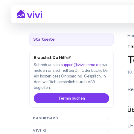
Ho
Startseite
T
T
Brauchst Du Hilfe?
Schreib uns an
support@vivi-immo.de
, wir
melden uns schnell bei Dir. Oder buche Dir
18.
ein kostenloses Onboarding-Gespräch, in
dem wir Dich persönlich durch ViVi
begleiten.
Be
Termin buchen
Üb
DASHBOARD
Un
VIVI KI