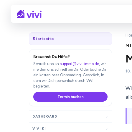
Ho
Startseite
M
M
Brauchst Du Hilfe?
Schreib uns an
support@vivi-immo.de
, wir
melden uns schnell bei Dir. Oder buche Dir
18.
ein kostenloses Onboarding-Gespräch, in
dem wir Dich persönlich durch ViVi
begleiten.
Wi
al
Termin buchen
DASHBOARD
VIVI KI