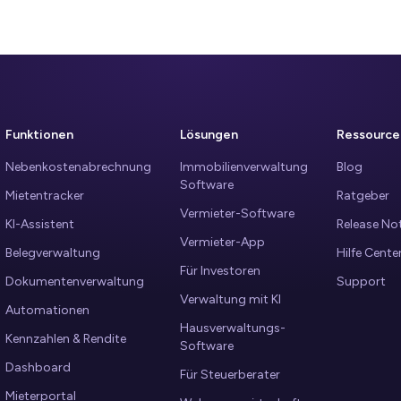
Funktionen
Lösungen
Ressource
Nebenkostenabrechnung
Immobilienverwaltung
Blog
Software
Mietentracker
Ratgeber
Vermieter-Software
KI-Assistent
Release No
Vermieter-App
Belegverwaltung
Hilfe Cente
Für Investoren
Dokumentenverwaltung
Support
Verwaltung mit KI
Automationen
Hausverwaltungs-
Kennzahlen & Rendite
Software
Dashboard
Für Steuerberater
Mieterportal