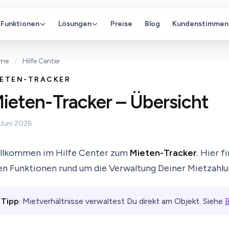
Funktionen
Lösungen
Preise
Blog
Kundenstimmen
me
/
Hilfe Center
IETEN-TRACKER
ieten-Tracker – Übersicht
 Juni 2026
llkommen im Hilfe Center zum
Mieten-Tracker
. Hier 
len Funktionen rund um die Verwaltung Deiner Mietzahlu
Tipp
: Mietverhältnisse verwaltest Du direkt am Objekt. Siehe