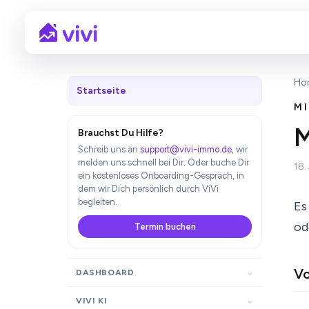
Ho
Startseite
M
M
Brauchst Du Hilfe?
Schreib uns an
support@vivi-immo.de
, wir
melden uns schnell bei Dir. Oder buche Dir
18.
ein kostenloses Onboarding-Gespräch, in
dem wir Dich persönlich durch ViVi
begleiten.
Es
od
Termin buchen
Vo
DASHBOARD
VIVI KI