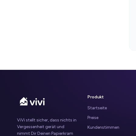
Produkt
Startseite
Preise
ViVi stellt sicher, dass nichts in
Vergessenheit gerät und
Kundenstimmen
nimmt Dir Deinen Papierkram