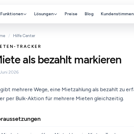
Funktionen
Lösungen
Preise
Blog
Kundenstimmen
me
/
Hilfe Center
IETEN-TRACKER
iete als bezahlt markieren
 Juni 2026
 gibt mehrere Wege, eine Mietzahlung als bezahlt zu erf
er per Bulk-Aktion für mehrere Mieten gleichzeitig.
raussetzungen