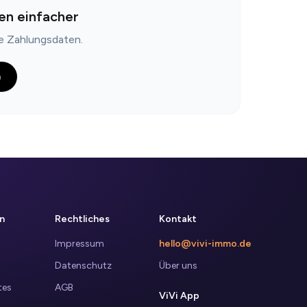
en einfacher
ne Zahlungsdaten.
n
n
Rechtliches
Kontakt
Impressum
hello@vivi-immo.de
Datenschutz
Über uns
tes
AGB
ViVi App