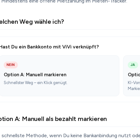
Mindestens eine offene Mietzahlung im Mieten-Tracker.
lchen Weg wähle ich?
Hast Du ein Bankkonto mit ViVi verknüpft?
NEIN
JA
Option A: Manuell markieren
Optio
Schnellster Weg – ein Klick genügt.
KI-Vor
Markie
tion A: Manuell als bezahlt markieren
e schnellste Methode, wenn Du keine Bankanbindung nutzt oder