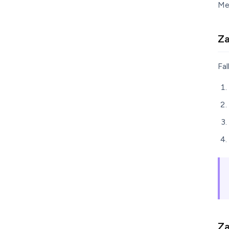
Me
Za
Fal
Za