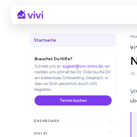
Ho
Startseite
VI
N
Brauchst Du Hilfe?
Schreib uns an
support@vivi-immo.de
, wir
melden uns schnell bei Dir. Oder buche Dir
18.
ein kostenloses Onboarding-Gespräch, in
dem wir Dich persönlich durch ViVi
begleiten.
Vi
üb
Termin buchen
DASHBOARD
VIVI KI