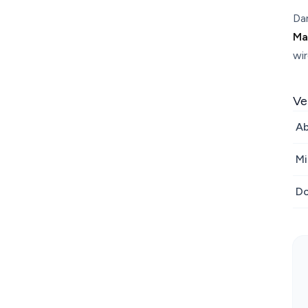
Da
Ma
wi
Ve
Ab
Mi
Do