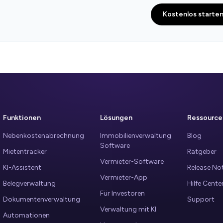
Kostenlos starte
Funktionen
Lösungen
Ressource
Nebenkostenabrechnung
Immobilienverwaltung
Blog
Software
Mietentracker
Ratgeber
Vermieter-Software
KI-Assistent
Release No
Vermieter-App
Belegverwaltung
Hilfe Cente
Für Investoren
Dokumentenverwaltung
Support
Verwaltung mit KI
Automationen