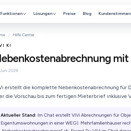
Funktionen
Lösungen
Preise
Blog
Kundenstimmen
me
/
Hilfe Center
VI KI
ebenkostenabrechnung mit 
 Juni 2026
Vi erstellt die komplette Nebenkostenabrechnung für D
er die Vorschau bis zum fertigen Mieterbrief inklusive 
Aktueller Stand:
Im Chat erstellt ViVi Abrechnungen für Obj
Eigentumswohnungen in einer WEG). Mehrfamilienhäuser rec
„Nebenkostenabrechnungen" ab. Fragst Du ViVi im Chat danach,