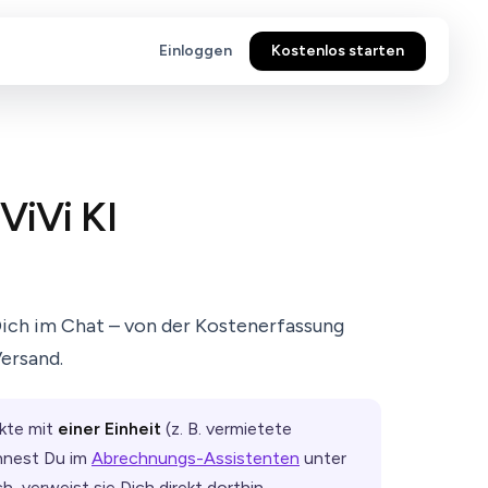
Einloggen
Kostenlos starten
ViVi KI
ich im Chat – von der Kostenerfassung
Versand.
ekte mit
einer Einheit
(z. B. vermietete
hnest Du im
Abrechnungs-Assistenten
unter
 verweist sie Dich direkt dorthin.