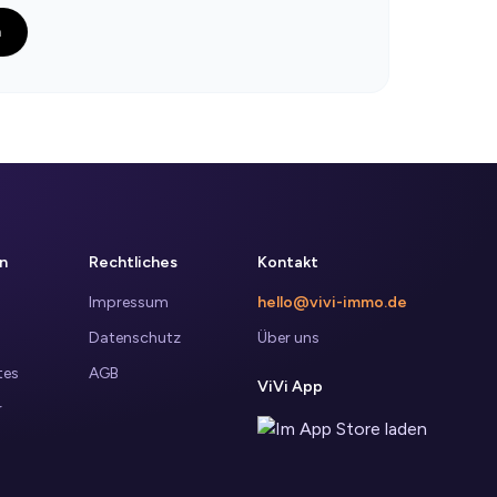
n
n
Rechtliches
Kontakt
Impressum
hello@vivi-immo.de
Datenschutz
Über uns
tes
AGB
ViVi App
r