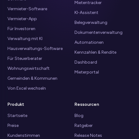
Mietentracker
Vermieter-Software
KI-Assistent
Vermieter-App
Belegverwaltung
Für Investoren
Dokumentenverwaltung
Verwaltung mit KI
Automationen
Hausverwaltungs-Software
Kennzahlen & Rendite
Für Steuerberater
Dashboard
Wohnungswirtschaft
Mieterportal
Gemeinden & Kommunen
Von Excel wechseln
Produkt
Ressourcen
Startseite
Blog
Preise
Ratgeber
Kundenstimmen
Release Notes