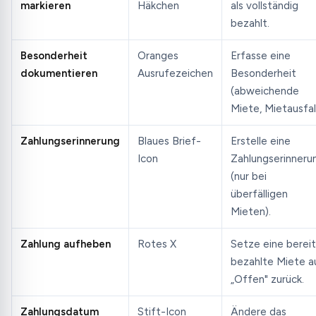
markieren
Häkchen
als vollständig
bezahlt.
Besonderheit
Oranges
Erfasse eine
dokumentieren
Ausrufezeichen
Besonderheit
(abweichende
Miete, Mietausfall
Zahlungserinnerung
Blaues Brief-
Erstelle eine
Icon
Zahlungserinneru
(nur bei
überfälligen
Mieten).
Zahlung aufheben
Rotes X
Setze eine bereit
bezahlte Miete a
„Offen" zurück.
Zahlungsdatum
Stift-Icon
Ändere das