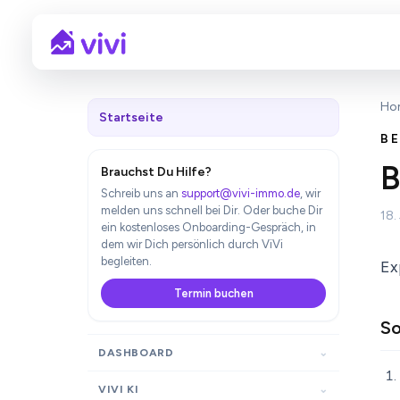
Ho
Startseite
BE
B
Brauchst Du Hilfe?
Schreib uns an
support@vivi-immo.de
, wir
melden uns schnell bei Dir. Oder buche Dir
18.
ein kostenloses Onboarding-Gespräch, in
dem wir Dich persönlich durch ViVi
begleiten.
Ex
Termin buchen
So
DASHBOARD
VIVI KI