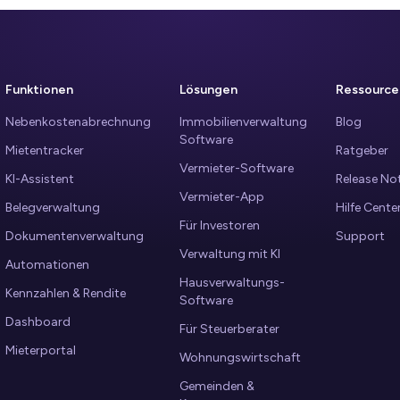
Funktionen
Lösungen
Ressource
Nebenkostenabrechnung
Immobilienverwaltung
Blog
Software
Mietentracker
Ratgeber
Vermieter-Software
KI-Assistent
Release No
Vermieter-App
Belegverwaltung
Hilfe Cente
Für Investoren
Dokumentenverwaltung
Support
Verwaltung mit KI
Automationen
Hausverwaltungs-
Kennzahlen & Rendite
Software
Dashboard
Für Steuerberater
Mieterportal
Wohnungswirtschaft
Gemeinden &