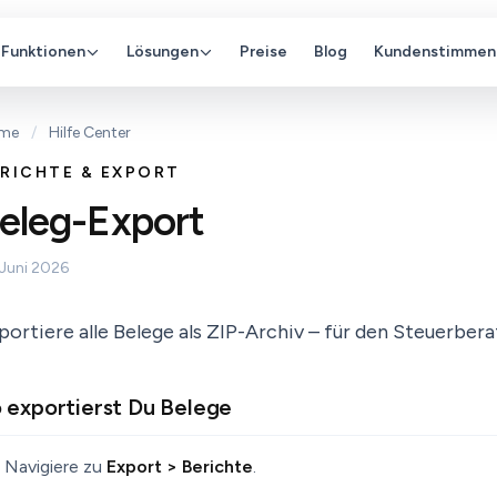
Funktionen
Lösungen
Preise
Blog
Kundenstimmen
me
/
Hilfe Center
RICHTE & EXPORT
eleg-Export
 Juni 2026
portiere alle Belege als ZIP-Archiv – für den Steuerber
 exportierst Du Belege
Navigiere zu
Export > Berichte
.