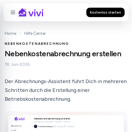
Kostenlos starten
Home
/
Hilfe Center
NEBENKOSTENABRECHNUNG
Nebenkostenabrechnung erstellen
18. Juni 2026
Der Abrechnungs-Assistent führt Dich in mehreren
Schritten durch die Erstellung einer
Betriebskostenabrechnung.
VERWALTUNG
Nebenkostenabrechnung erstellen
Nebenkostenabrechnungen
Lieblingshaus, Hauptstraße 8 • 01.01.2025 - 31.12.2025
Erstelle Deine jährliche Abrechnung und überblicke, wo
Dashboard
Grundeinstellungen
Kosten
Übersicht
1
2
3
Nachzahlungen zu erwarten sind.
ViVi